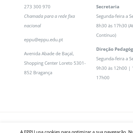
273 300 970
Secretaria
Chamada para a rede fixa
Segunda-feira a Se
nacional
8h30 às 17h30 (A
Contínuo)
eppu@eppu.edu.pt
Direção Pedagóg
Avenida Abade de Baçal,
Segunda-feira a Se
Shopping Center Loreto 5301-
9h30 às 12h00 | 
852 Bragança
17h00
© E.P.P.U - Escola Profissional Prática Universal Brag
A EPPU usa cookies para optimizar a sua navegação. N