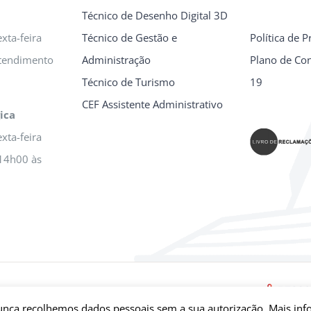
Técnico de Desenho Digital 3D
xta-feira
Técnico de Gestão e
Política de P
tendimento
Administração
Plano de Con
Técnico de Turismo
19
CEF Assistente Administrativo
ica
xta-feira
14h00 às
ança | Todos os Direitos Reservados | Desenvolvido por
Qreativ
unca recolhemos dados pessoais sem a sua autorização. Mais in