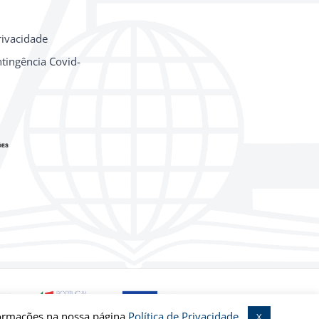
rivacidade
tingência Covid-
formações na nossa página
Política de Privacidade
.
X