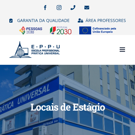
Skip
Facebook
Instagram
Phone
Email
(necessário
to
mas
GARANTIA DA QUALIDADE
ÁREA PROFESSORES
não
content
publicado)
Locais de Estágio