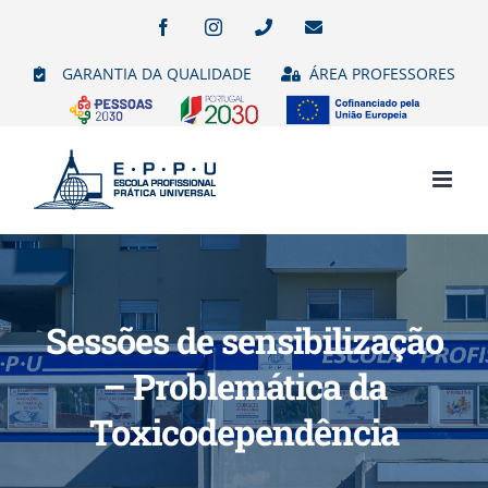
Skip
Facebook
Instagram
Phone
Email
(necessário
to
mas
GARANTIA DA QUALIDADE
ÁREA PROFESSORES
não
content
publicado)
Sessões de sensibilização
– Problemática da
Toxicodependência