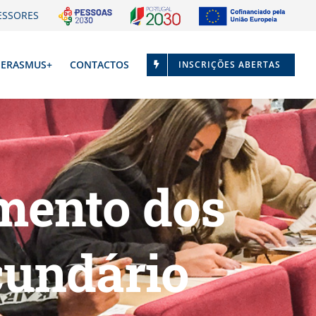
ESSORES
ERASMUS+
CONTACTOS
INSCRIÇÕES ABERTAS
amento dos
cundário