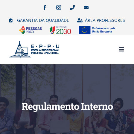
Skip
Facebook
Instagram
Phone
Email
(necessário
to
mas
GARANTIA DA QUALIDADE
ÁREA PROFESSORES
não
content
publicado)
Regulamento Interno