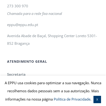
273 300 970
Chamada para a rede fixa nacional
eppu@eppu.edu.pt
Avenida Abade de Baçal, Shopping Center Loreto 5301-
852 Bragança
ATENDIMENTO GERAL
Secretaria
Segunda-feira a Sexta-feira
A EPPU usa cookies para optimizar a sua navegação. Nunca
8h30 às 17h30 (Atendimento Contínuo)
recolhemos dados pessoais sem a sua autorização. Mais
informações na nossa página
Política de Privacidade
.
X
Direção Pedagógica