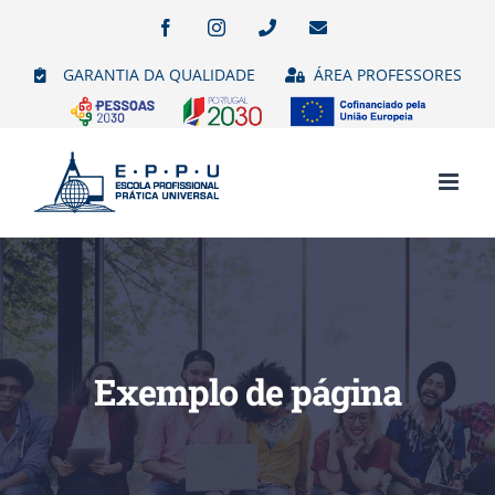
Skip
Facebook
Instagram
Phone
Email
(necessário
to
mas
GARANTIA DA QUALIDADE
ÁREA PROFESSORES
não
content
publicado)
Exemplo de página