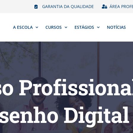
GARANTIA DA QUALIDADE
ÁREA PROF
A ESCOLA
CURSOS
ESTÁGIOS
NOTÍCIAS
so Profissiona
senho Digital