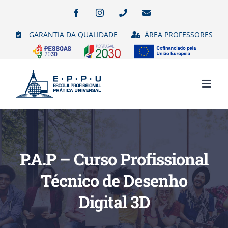
Skip
Facebook
Instagram
Phone
Email
(necessário
to
mas
GARANTIA DA QUALIDADE
ÁREA PROFESSORES
não
content
publicado)
P.A.P – Curso Profissional
Técnico de Desenho
Digital 3D