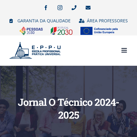
Skip
Facebook
Instagram
Phone
Email
(necessário
to
mas
GARANTIA DA QUALIDADE
ÁREA PROFESSORES
não
content
publicado)
Jornal O Técnico 2024-
2025