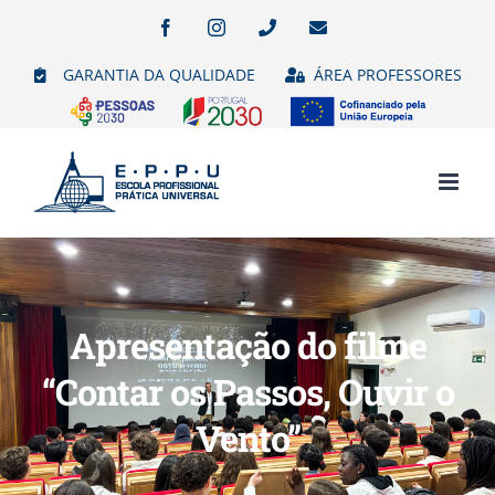
Skip
Facebook
Instagram
Phone
Email
(necessário
to
mas
GARANTIA DA QUALIDADE
ÁREA PROFESSORES
não
content
publicado)
Apresentação do filme
“Contar os Passos, Ouvir o
Vento”